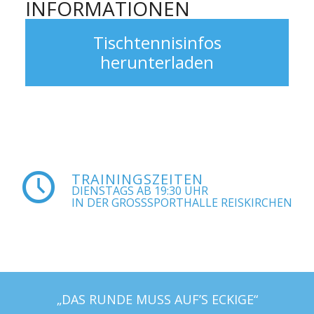
INFORMATIONEN
Tischtennisinfos
herunterladen
TRAININGSZEITEN
DIENSTAGS AB 19:30 UHR
IN DER GROSSSPORTHALLE REISKIRCHEN
„DAS RUNDE MUSS AUF’S ECKIGE“