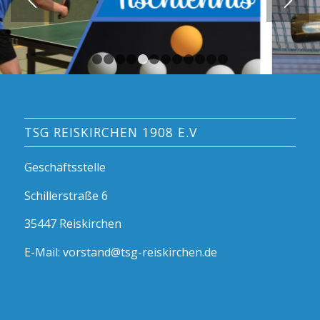
1
2
3
4
5
6
7
8
9
10
11
12
TSG REISKIRCHEN 1908 E.V
Geschäftsstelle
Schillerstraße 6
35447 Reiskirchen
E-Mail: vorstand@tsg-reiskirchen.de