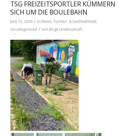
TSG FREIZEITSPORTLER KÜMMERN
SICH UM DIE BOULEBAHN
/
Juni 13, 2026
in
News
,
Turnen- & Leichtathletik
,
/
Uncategorized
von
Birgit Lindenstruth