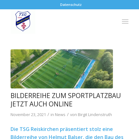
Datenschutz
BILDERREIHE ZUM SPORTPLATZBAU
JETZT AUCH ONLINE
/
/
November 23, 2021
in
News
von
Birgit Lindenstruth
Die TSG Reiskirchen präsentiert stolz eine
Bilderreihe von Helmut Balser, die den Bau des